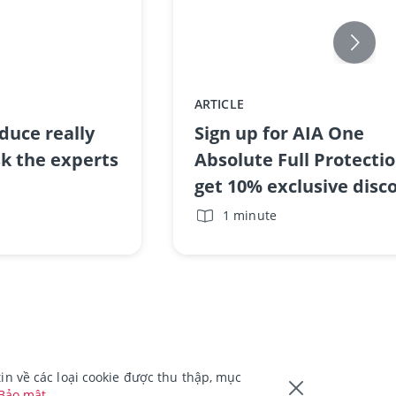
ARTICLE
oduce really
Sign up for AIA One
k the experts
Absolute Full Protectio
get 10% exclusive disc
1 minute
n về các loại cookie được thu thập, mục
 Bảo mật
.