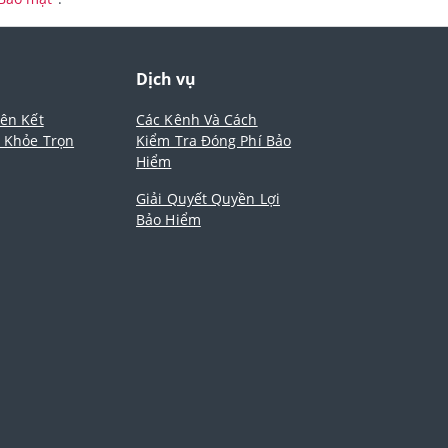
m
Dịch vụ
iên Kết
Các Kênh Và Cách
- Khỏe Trọn
Kiểm Tra Đóng Phí Bảo
Hiểm
Giải Quyết Quyền Lợi
Bảo Hiểm