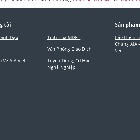
g tôi
Sản phẩ
Lãnh Đạo
Tinh Hoa MDRT
Bảo Hiểm L
Chung AIA 
Văn Phòng Giao Dịch
Vẹn
u Về AIA Việt
Tuyển Dụng, Cơ Hội
Nghề Nghiệp