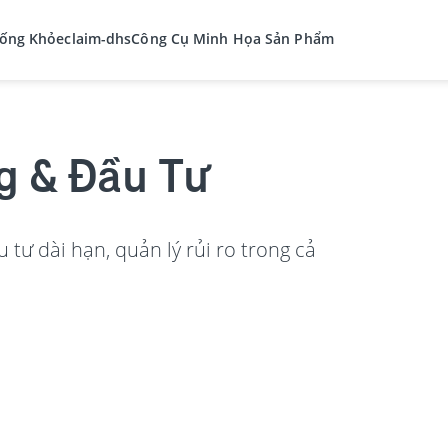
ống Khỏe
claim-dhs
Công Cụ Minh Họa Sản Phẩm
g & Đầu Tư
 tư dài hạn, quản lý rủi ro trong cả