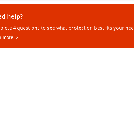
d help?
lete 4 questions to see what protection best fits your nee
n more