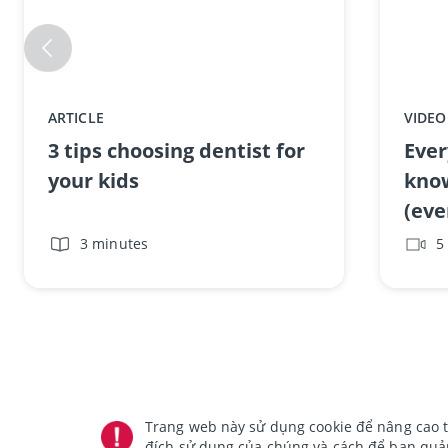
ARTICLE
VIDEO
3 tips choosing dentist for
Ever
your kids
kno
(eve
3 minutes
5
Trang web này sử dụng cookie để nâng cao t
đích sử dụng của chúng và cách để bạn quản