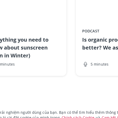
PODCAST
ything you need to
Is organic pr
w about sunscreen
better? We as
n in Winter)
 minutes
5 minutes
rải nghiệm người dùng của bạn. Bạn có thể tìm hiểu thêm thông ti
 lý cài đặt cookie của mình trong
Chính sách Cookie
và
Cam kết