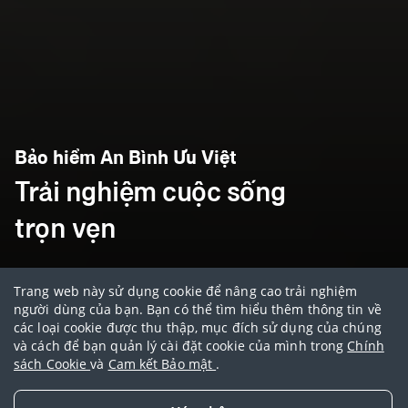
Bảo hiểm An Bình Ưu Việt
Trải nghiệm cuộc sống
trọn vẹn
Trang web này sử dụng cookie để nâng cao trải nghiệm
30 ngày
Tuổi tối thiểu
người dùng của bạn. Bạn có thể tìm hiểu thêm thông tin về
các loại cookie được thu thập, mục đích sử dụng của chúng
6
5
Tuổi tối đa
và cách để bạn quản lý cài đặt cookie của mình trong
Chính
Tư vấn thêm
Tư vấn thêm
sách Cookie
và
Cam kết Bảo mật
.