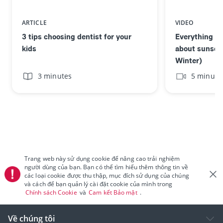
ARTICLE
VIDEO
3 tips choosing dentist for your
Everything y
kids
about sunscre
Winter)
3 minutes
5 minute
Trang web này sử dụng cookie để nâng cao trải nghiệm
người dùng của bạn. Bạn có thể tìm hiểu thêm thông tin về
các loại cookie được thu thập, mục đích sử dụng của chúng
và cách để bạn quản lý cài đặt cookie của mình trong
Chính sách Cookie
và
Cam kết Bảo mật
.
Về chúng tôi