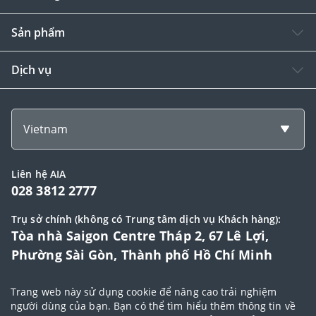
Sản phẩm
Dịch vụ
Vietnam
Liên hệ AIA
028 3812 2777
Trụ sở chính (không có Trung tâm dịch vụ Khách hàng):
Tòa nhà Saigon Centre Tháp 2, 67 Lê Lợi,
Phường Sài Gòn, Thành phố Hồ Chí Minh
Trang web này sử dụng cookie để nâng cao trải nghiệm
© 2025 Bản quyền thuộc về Tập đoàn AIA (AIA Group Limited)
người dùng của bạn. Bạn có thể tìm hiểu thêm thông tin về